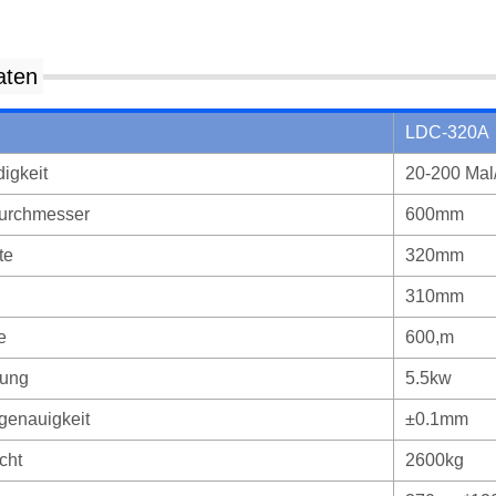
aten
LDC-320A
igkeit
20-200 Mal
durchmesser
600mm
te
320mm
310mm
e
600,m
tung
5.5kw
genauigkeit
±0.1mm
cht
2600kg