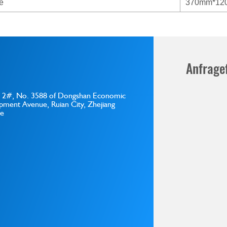
e
370mm*12
Anfrage
ng 2#, No. 3588 of Dongshan Economic
ment Avenue, Ruian City, Zhejiang
ce