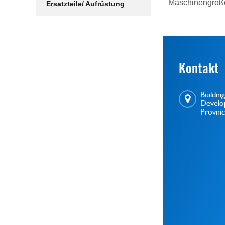
Maschinengröß
Ersatzteile/ Aufrüstung
Kontakt
Buildi
Develop
Provin