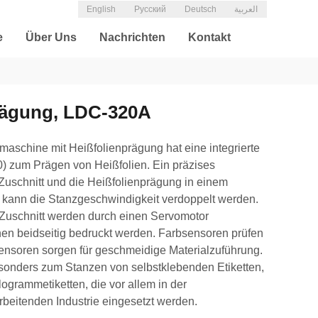
English
Русский
Deutsch
العربية
e
Über Uns
Nachrichten
Kontakt
rägung, LDC-320A
schine mit Heißfolienprägung hat eine integrierte
0) zum Prägen von Heißfolien. Ein präzises
Zuschnitt und die Heißfolienprägung in einem
 kann die Stanzgeschwindigkeit verdoppelt werden.
 Zuschnitt werden durch einen Servomotor
nen beidseitig bedruckt werden. Farbsensoren prüfen
sensoren sorgen für geschmeidige Materialzuführung.
sonders zum Stanzen von selbstklebenden Etiketten,
ogrammetiketten, die vor allem in der
rbeitenden Industrie eingesetzt werden.