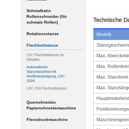
Schmalbahn
Rollenschneider (für
Technische D
schmale Rollen)
Rotationsstanze
Modelk
Stanzgeschwind
Flachbettstanze
LDC Flachbettstanze für
Max. Abwickel
Etiketten
Max. Rollenbrei
Automatische
Stanzmaschine mit
Heißfolienprägung, LDC-
Max. Stanzbreit
320A
Max. Stanzläng
LDC-350 Flachbettstanze
Hauptmotorleis
Querschneider,
Papierschneidemaschine
Positionierungs
Maschinengewi
Flexodruckmaschine