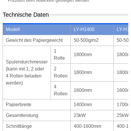
Präzision beim Abwickeln gesteigert werden.
Technische Daten
Modell
LY-H1400
LY-H1
Gewicht des Papiergewicht
50-500g/m2
50-50
1
1800mm
1800
Rolle
Spulendurchmesser
(kann mit 1, 2 oder
2
1800mm
1800
4 Rollen beladen
Rollen
werden)
4
1600mm
1600
Rollen
Papierbreite
1400mm
1700
Gesamtleistung
23kW
25kW
Schnittlänge
400-1600mm
400-1