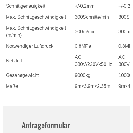
Schnittgenauigkeit
+/-0.2mm
+/-0.
Max. Schnittgeschwindigkeit
300Schnitte/min
300Sch
Max. Schnittgeschwindigkeit
300m/min
300m/
(m/min)
Notwendiger Luftdruck
0.8MPa
0.8MP
AC
AC
Netzteil
380V/220Vx50Hz
380V/
Gesamtgewicht
9000kg
10000
Maße
9m×3.9m×2.35m
9m×4.
Anfrageformular