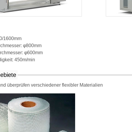
300/1600mm
urchmesser: φ800mm
urchmesser: φ600mm
igkeit: 450m/min
ebiete
d überprüfen verschiedener flexibler Materialien