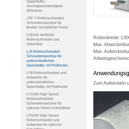
Spannfutter,
Höchstgeschwindigkeit
450m/min.
LRF-T Rollenschneider/
Schneidemaschine für
flexible Schutzfilme/ Folien
LYB316 Vertikaler
Rollenbreite: 1
Rollenschneider und
Max. Abwickeld
Aufwickler
Max. Aufwickeld
LJA Rollenschneider/
Schneidemaschine für
Arbeitsgeschwind
unterschiedliches
Spannfutter, mit Prüfmodul
Anwendungsg
LYB Rollenschneider und
Aufwickler für
unterschiedliches
Zum Aufwickeln un
Spannfutter, mit Prüfmodul
LYS326 High-Speed
Rollenschneider/
Schneidemaschine für
optische Folien/ Schutzfilme
LFS426 High-Speed
Rollenschneider und
Aufwickler für optische