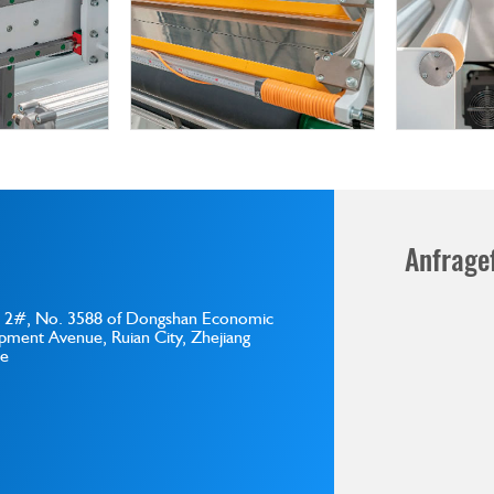
Anfrage
ng 2#, No. 3588 of Dongshan Economic
ment Avenue, Ruian City, Zhejiang
ce