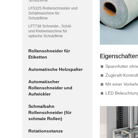
Schutzfilme
LFS325 Rollenschneider und
Schälmaschine für
Schutzfilme
LFT738 Schneide-, Schäl-
und Klebemaschine für
optische Schutzfilme
Rollenschneider für
Eigenschafte
Etiketten
Spannfutter ohn
Automatische Holzspalter
Zugkraft-Kontroll
Automatischer
Mit einer Vorkeh
Rollenschneider und
LED Beleuchtung
Aufwickler
Schmalbahn
Rollenschneider (für
schmale Rollen)
Rotationsstanze