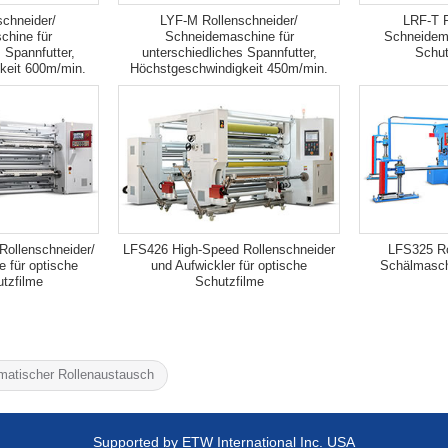
chneider/
LYF-M Rollenschneider/
LRF-T R
chine für
Schneidemaschine für
Schneidema
 Spannfutter,
unterschiedliches Spannfutter,
Schut
keit 600m/min.
Höchstgeschwindigkeit 450m/min.
Rollenschneider/
LFS426 High-Speed Rollenschneider
LFS325 Ro
 für optische
und Aufwickler für optische
Schälmasch
utzfilme
Schutzfilme
matischer Rollenaustausch
Supported by ETW International Inc. USA